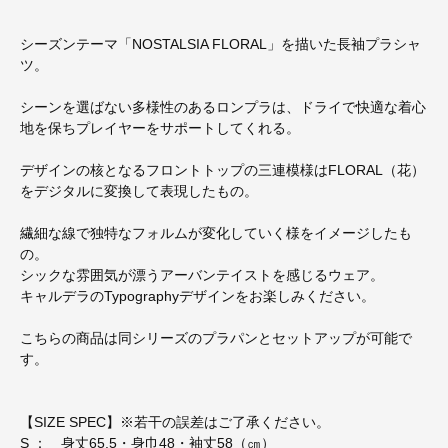
シーズンテーマ「NOSTALSIA FLORAL」を描いた長袖プラシャ
ツ。
シーンを選ばない多様性のあるロンプラは、ドライで快適な着心
地を保ちプレイヤーをサポートしてくれる。
デザインの核となるフロントトップの三連模様はFLORAL（花）
をデジタルに変換して表現したもの。
繊細な線で独特なフォルムが変化していく様をイメージしたも
の。
シックな雰囲気が漂うアーバンテイストを感じるウェア。
キャルデラのTypographyデザインをお楽しみください。
こちらの商品は同シリーズのプラパンとセットアップが可能で
す。
【SIZE SPEC】※若干の誤差はご了承ください。
S ： 身丈65.5・身巾48・袖丈58（㎝）