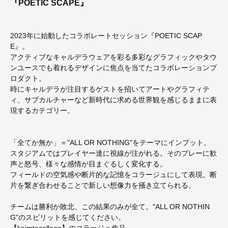
『POETIC SCAPE』
2023年に始動したコラボレートセッション『POETIC SCAP
E』。
アクティブなキャルデラウェアを彩る多彩なグラフィックやタウ
ンユースでも着れるデザインに焦点を当てたコラボレーションプ
ロダクト。
時にキャルデラが注目するゲストを招いてアートやグラフィテ
ィ、サブカルチャーなど新時代に求める世界観を感じるままに表
現するカテゴリー。
「全てか無か」＝"ALL OR NOTHING"をテーマにインプット。
スタジアムではプレイヤー達に視線が注がれる。そのプレーに歓
声と怒号、様々な感情が目まぐるしく変化する。
フィールドの空気感や断片的な記憶をコラージュにして表現。断
片を繋ぎ合わせることで新しい想像力を掻き立てられる。
チームは勝利か敗北、この結果のみが全て。"ALL OR NOTHIN
G"のスピリットを感じてください。
【kaimtecollage】のコラージュ作品。