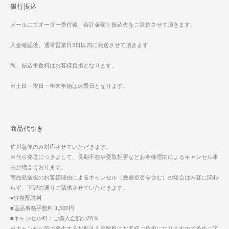
銀行振込
メールにてオーダー受付後、合計金額と振込先をご返信させて頂きます。
入金確認後、通常営業日3日以内に発送させて頂きます。
尚、振込手数料はお客様負担となります。
※土日・祝日・年末年始は休業日となります。
商品代引き
佐川急便のみ対応させていただきます。
※代引発送につきまして、長期不在や受取拒否などお客様理由によるキャンセル事
由が増えております。
商品発送後のお客様理由によるキャンセル（受取拒否を含む）の場合は内容に関わ
らず、下記の通りご請求させていただきます。
■往復配送料
■返品事務手数料 1,500円
■キャンセル料：ご購入金額の20％
※キャンセル等で発生するお振込み手数料はお客様ご負担になりますので予めご了