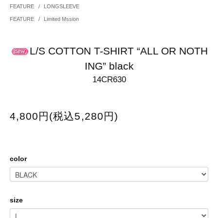
FEATURE
/
LONGSLEEVE
FEATURE
/
Limited Mssion
L/S COTTON T-SHIRT “ALL OR NOTH
ING” black
14CR630
4,800円(税込5,280円)
color
size