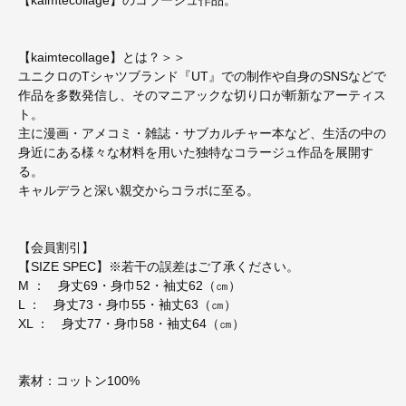
【kaimtecollage】とは？＞＞
ユニクロのTシャツブランド『UT』での制作や自身のSNSなどで
作品を多数発信し、そのマニアックな切り口が斬新なアーティス
ト。
主に漫画・アメコミ・雑誌・サブカルチャー本など、生活の中の
身近にある様々な材料を用いた独特なコラージュ作品を展開す
る。
キャルデラと深い親交からコラボに至る。
【会員割引】
【SIZE SPEC】※若干の誤差はご了承ください。
M ： 身丈69・身巾52・袖丈62（㎝）
L ： 身丈73・身巾55・袖丈63（㎝）
XL ： 身丈77・身巾58・袖丈64（㎝）
素材：コットン100%