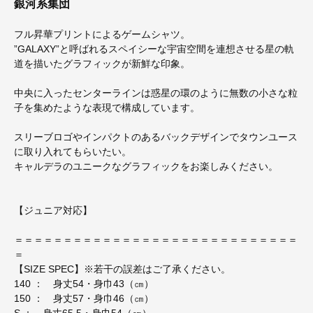
銀河系集団
フル昇華プリントによるゲームシャツ。
”GALAXY”と呼ばれるスペイシーな宇宙空間を連想させる星の軌
道を描いたグラフィックが新鮮な印象。
中央に入ったセンターラインは惑星の環のように無数の小さな粒
子を集めたような表現で構成しています。
スリーブロゴやインパクトのあるバックデザインでタウンユース
に取り入れてもらいたい。
キャルデラのユニークなグラフィックをお楽しみください。
【ジュニア対応】
＝＝＝＝＝＝＝＝＝＝＝＝＝＝＝＝＝＝＝＝＝＝＝＝＝＝＝＝＝
＝
【SIZE SPEC】※若干の誤差はご了承ください。
140 ： 身丈54・身巾43（㎝）
150 ： 身丈57・身巾46（㎝）
S ： 身丈65.5・身巾54（㎝）