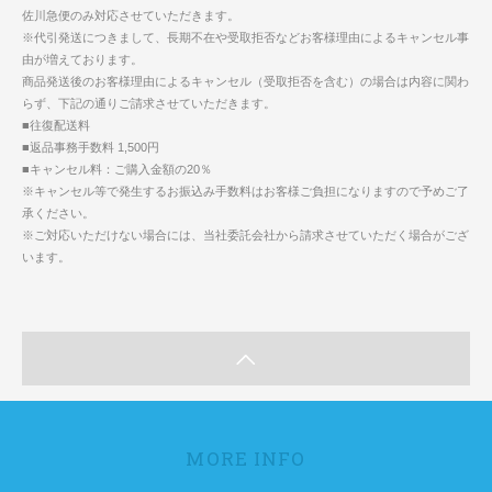
佐川急便のみ対応させていただきます。
※代引発送につきまして、長期不在や受取拒否などお客様理由によるキャンセル事
由が増えております。
商品発送後のお客様理由によるキャンセル（受取拒否を含む）の場合は内容に関わ
らず、下記の通りご請求させていただきます。
■往復配送料
■返品事務手数料 1,500円
■キャンセル料：ご購入金額の20％
※キャンセル等で発生するお振込み手数料はお客様ご負担になりますので予めご了
承ください。
※ご対応いただけない場合には、当社委託会社から請求させていただく場合がござ
います。
MORE INFO