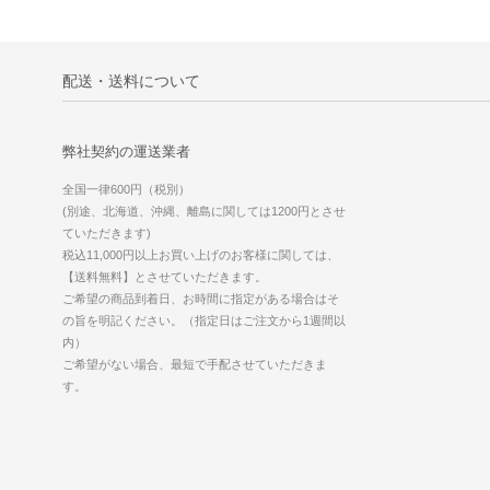
配送・送料について
弊社契約の運送業者
全国一律600円（税別）
(別途、北海道、沖縄、離島に関しては1200円とさせ
ていただきます)
税込11,000円以上お買い上げのお客様に関しては、
【送料無料】とさせていただきます。
ご希望の商品到着日、お時間に指定がある場合はそ
の旨を明記ください。（指定日はご注文から1週間以
内）
ご希望がない場合、最短で手配させていただきま
す。