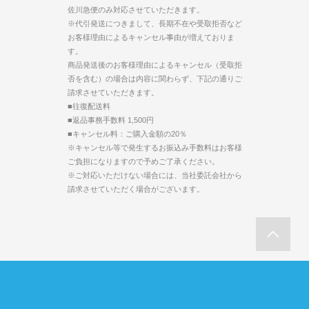
佐川急便のみ対応させていただきます。
※代引発送につきまして、長期不在や受取拒否など
お客様理由によるキャンセル事由が増えておりま
す。
商品発送後のお客様理由によるキャンセル（受取拒
否を含む）の場合は内容に関わらず、下記の通りご
請求させていただきます。
■往復配送料
■返品事務手数料 1,500円
■キャンセル料：ご購入金額の20％
※キャンセル等で発生するお振込み手数料はお客様
ご負担になりますので予めご了承ください。
※ご対応いただけない場合には、当社委託会社から
請求させていただく場合がございます。