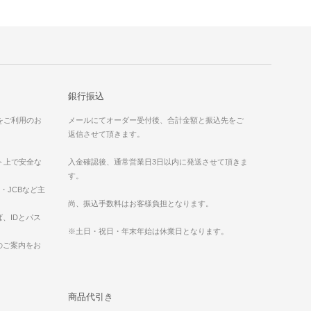
銀行振込
）をご利用のお
メールにてオーダー受付後、合計金額と振込先をご
返信させて頂きます。
ット上で安全な
入金確認後、通常営業日3日以内に発送させて頂きま
す。
ess・JCBなど主
。
尚、振込手数料はお客様負担となります。
、IDとパス
※土日・祝日・年末年始は休業日となります。
のご案内をお
商品代引き