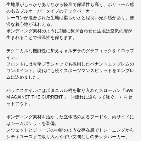
生地厚がしっかりありながら軽量で保温性も高く、ボリューム感
のあるプルオーバータイプのテックパーカー。
レーヨンが混合された生地は柔らかさと程良い光沢感があり、贅
沢な着心地が味わえる。
ボンディング素材のように2層に繋ぎ合わせた生地は空気の層が
生まれることで保温性を保ちます。
テクニカルな機能性に加えキャルデラのグラフィックをドロップ
イン。
フロントには今季プラシャツでも採用したペナントエンブレムの
ワンポイント。現代にも続くスポーツマンスピリットをエンブレ
ムに込めました。
バックスタイルにはボタニカル柄を取り入れたスローガン「SWI
M AGAINST THE CURRENT.」（=流れに逆らって泳ぐ。）をセ
ットアウト。
ボンディング素材を活かした立体感のあるフードや、両サイドに
はシームポケットを装備。
スウェットとジャージの中間のような存在感でトレーニングから
シティユースまで取り入れやすい文句なしのテックパーカー。